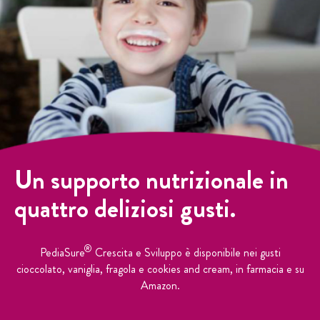
Un supporto nutrizionale in
quattro deliziosi gusti.
®
PediaSure
Crescita e Sviluppo è disponibile nei gusti
cioccolato, vaniglia, fragola e cookies and cream, in farmacia e su
Amazon.