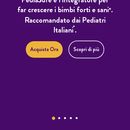
far crescere i bimbi forti e sani
.
*
Raccomandato dai Pediatri
°
Italiani
.
Acquista Ora
Scopri di più