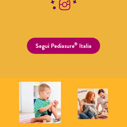
®
Segui Pediasure
Italia