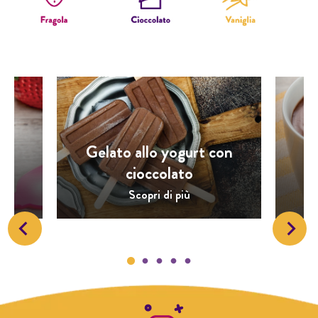
Gelato allo yogurt con
e
cioccolato
M
Scopri di più